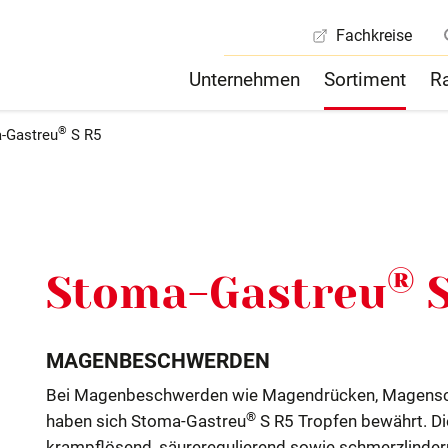
Fachkreise
Unternehmen
Sortiment
R
®
-Gastreu
S R5
 & Qualität
ale Kontakte
Philosophie
Retourenregelung
Qualitätssicherung
uf / Forschung /
Vertrieb / Marketing / Wis
g
Kommunikation
®
Stoma-Gastreu
S
MAGENBESCHWERDEN
Bei Magenbeschwerden wie Magendrücken, Magensch
®
haben sich Stoma-Gastreu
S R5 Tropfen bewährt. D
krampflösend, säureregulierend sowie schmerzlindernd