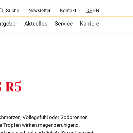
Suche
Newsletter
Kontakt
DE
EN
atgeber
Aktuelles
Service
Karriere
Nachhaltigkeit
Qualitätskontrolle
s.
Registrierung / Zulassung / Med.
Wissenschaften
 R5
merzen, Völlegefühl oder Sodbrennen
ie Tropfen wirken magenberuhigend,
 und sind gut verträglich. Sie setzen sich