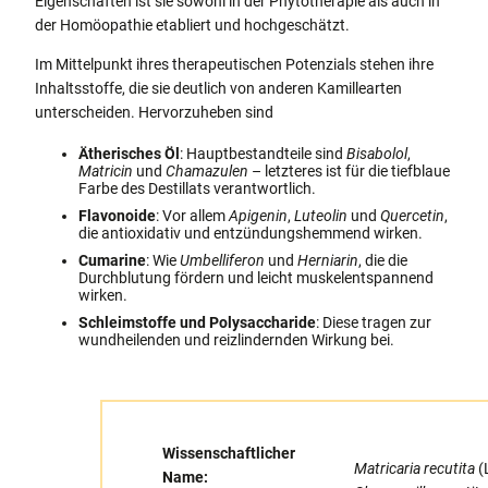
Eigenschaften ist sie sowohl in der Phytotherapie als auch in
der Homöopathie etabliert und hochgeschätzt.
Im Mittelpunkt ihres therapeutischen Potenzials stehen ihre
Inhaltsstoffe, die sie deutlich von anderen Kamillearten
unterscheiden. Hervorzuheben sind
Ätherisches Öl
: Hauptbestandteile sind
Bisabolol
,
Matricin
und
Chamazulen
– letzteres ist für die tiefblaue
Farbe des Destillats verantwortlich.
Flavonoide
: Vor allem
Apigenin
,
Luteolin
und
Quercetin
,
die antioxidativ und entzündungshemmend wirken.
Cumarine
: Wie
Umbelliferon
und
Herniarin
, die die
Durchblutung fördern und leicht muskelentspannend
wirken.
Schleimstoffe und Polysaccharide
: Diese tragen zur
wundheilenden und reizlindernden Wirkung bei.
Wissenschaftlicher
Matricaria recutita
(L
Name: