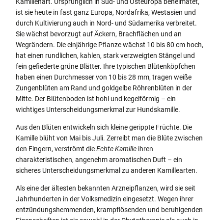
Kamillenart. Ursprünglich in Süd- und Osteuropa beheimatet,
Produktion
ist sie heute in fast ganz Europa, Nordafrika, Westasien und
Logistik
durch Kultivierung auch in Nord- und Südamerika verbreitet.
Qualitätssicherung
Sie wächst bevorzugt auf Äckern, Brachflächen und an
Wegrändern. Die einjährige Pflanze wächst 10 bis 80 cm hoch,
Qualitätskontrolle
hat einen rundlichen, kahlen, stark verzweigten Stängel und
Personalwesen / Finanzen
fein gefiederte
grüne Blätter. Ihre typischen Blütenköpfchen
EDV / Einkauf / Forschung / Entwicklung
haben einen Durchmesser von 10 bis 28 mm, tragen weiße
Vertrieb / Marketing / Wiss. Kommunikation
Zungenblüten am Rand und goldgelbe Röhrenblüten in der
Registrierung / Zulassung / Med. Wissenschaften
Mitte. Der Blütenboden ist hohl und kegelförmig – ein
Kontakt
wichtiges Unterscheidungsmerkmal zur Hundskamille.
Fachkreise
Aus den Blüten entwickeln sich kleine gerippte Früchte. Die
Kamille blüht von Mai bis Juli. Zerreibt man die Blüte zwischen
den Fingern, verströmt die
Echte Kamille
ihren
charakteristischen, angenehm aromatischen Duft – ein
sicheres Unterscheidungsmerkmal zu anderen Kamillearten.
Als eine der ältesten bekannten Arzneipflanzen, wird sie seit
Jahrhunderten in der Volksmedizin eingesetzt. Wegen ihrer
entzündungshemmenden, krampflösenden und beruhigenden