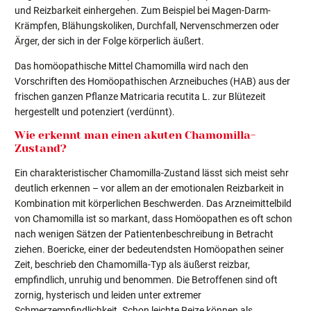
und Reizbarkeit einhergehen. Zum Beispiel bei Magen-Darm-
Krämpfen, Blähungskoliken, Durchfall, Nervenschmerzen oder
Ärger, der sich in der Folge körperlich äußert.
Das homöopathische Mittel Chamomilla wird nach den
Vorschriften des Homöopathischen Arzneibuches (HAB) aus der
frischen ganzen Pflanze Matricaria recutita L. zur Blütezeit
hergestellt und potenziert (verdünnt).
Wie erkennt man einen akuten Chamomilla-
Zustand?
Ein charakteristischer Chamomilla-Zustand lässt sich meist sehr
deutlich erkennen – vor allem an der emotionalen Reizbarkeit in
Kombination mit körperlichen Beschwerden. Das Arzneimittelbild
von Chamomilla ist so markant, dass Homöopathen es oft schon
nach wenigen Sätzen der Patientenbeschreibung in Betracht
ziehen. Boericke, einer der bedeutendsten Homöopathen seiner
Zeit, beschrieb den Chamomilla-Typ als äußerst reizbar,
empfindlich, unruhig und benommen. Die Betroffenen sind oft
zornig, hysterisch und leiden unter extremer
Schmerzempfindlichkeit. Schon leichte Reize können als