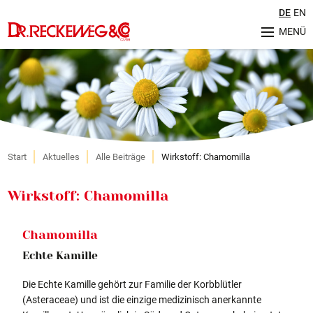
DE
EN
MENÜ
Unternehmen
Geschichte
Herstellung & Qualität
Philosophie
Nachhaltigkeit
Sortiment
Start
Aktuelles
Alle Beiträge
Wirkstoff: Chamomilla
Ratgeber
Wirkstoff: Chamomilla
Aktuelles
Veranstaltungen
Chamomilla
Service
Echte Kamille
FAQ (Häufig gestellte Fragen)
Internationale Kontakte
Die Echte Kamille gehört zur Familie der Korbblütler
Retourenregelung
(Asteraceae) und ist die einzige medizinisch anerkannte
Karriere