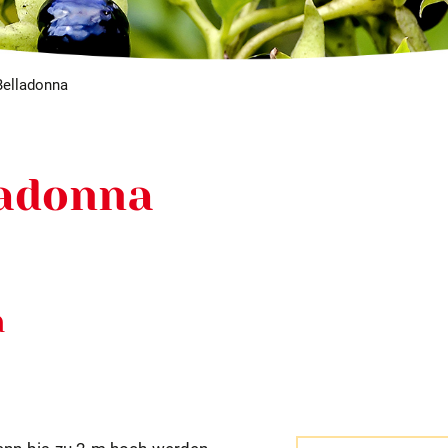
Belladonna
ladonna
a