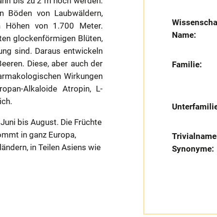
kann bis zu 2 m hoch werden.
en Böden von Laubwäldern,
Wissenschaf
in Höhen von 1.700 Meter.
Name:
tten glockenförmigen Blüten,
rung sind. Daraus entwickeln
Beeren. Diese, aber auch der
Familie:
pharmakologischen Wirkungen
opan-Alkaloide Atropin, L-
ich.
Unterfamili
uni bis August. Die Früchte
kommt in ganz Europa,
Trivialname
ändern, in Teilen Asiens wie
Synonyme: