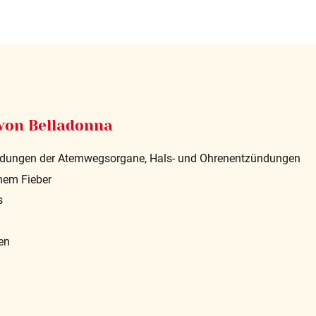
on Belladonna
tzündungen der Atemwegsorgane, Hals- und Ohrenentzündungen
ohem Fieber
s
en