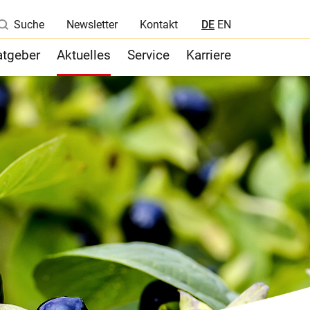
Suche
Newsletter
Kontakt
DE
EN
atgeber
Aktuelles
Service
Karriere
Nachhaltigkeit
Qualitätskontrolle
s.
Registrierung / Zulassung / Med.
Wissenschaften