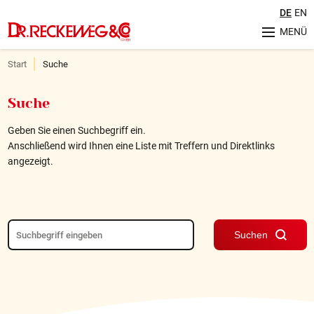
DE
EN
MENÜ
Unternehmen
Start
Suche
Geschichte
Herstellung & Qualität
Suche
Philosophie
Nachhaltigkeit
Geben Sie einen Suchbegriff ein.
Anschließend wird Ihnen eine Liste mit Treffern und Direktlinks
Sortiment
angezeigt.
Ratgeber
Aktuelles
Veranstaltungen
Suchen
Service
FAQ (Häufig gestellte Fragen)
Internationale Kontakte
Retourenregelung
Karriere