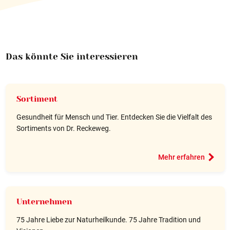
Produktion
Logistik
Qualitätssicherung
Qualitätskontrolle
Das könnte Sie interessieren
Personalwesen / Finanzen
EDV / Einkauf / Forschung / Entwicklung
Vertrieb / Marketing / Wiss. Kommunikation
Registrierung / Zulassung / Med. Wissenschaften
Sortiment
Kontakt
Gesundheit für Mensch und Tier. Entdecken Sie die Vielfalt des
Sortiments von Dr. Reckeweg.
Fachkreise
Mehr erfahren
Unternehmen
75 Jahre Liebe zur Naturheilkunde. 75 Jahre Tradition und