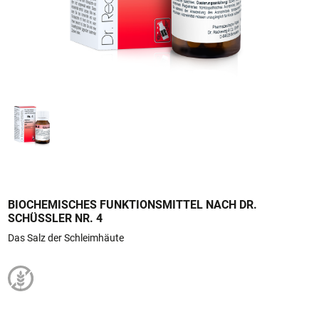
Produktion
Logistik
Qualitätssicherung
Qualitätskontrolle
Personalwesen / Finanzen
EDV / Einkauf / Forschung / Entwicklung
Vertrieb / Marketing / Wiss. Kommunikation
Registrierung / Zulassung / Med. Wissenschaften
Kontakt
Fachkreise
BIOCHEMISCHES FUNKTIONSMITTEL NACH DR.
SCHÜSSLER NR. 4
Das Salz der Schleimhäute