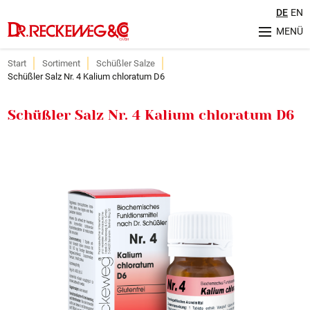
DE
EN
MENÜ
Unternehmen
Start
Sortiment
Schüßler Salze
Geschichte
Schüßler Salz Nr. 4 Kalium chloratum D6
Herstellung & Qualität
Philosophie
Schüßler Salz Nr. 4 Kalium chloratum D6
Nachhaltigkeit
Sortiment
Ratgeber
Aktuelles
Veranstaltungen
Service
FAQ (Häufig gestellte Fragen)
Internationale Kontakte
Retourenregelung
Karriere