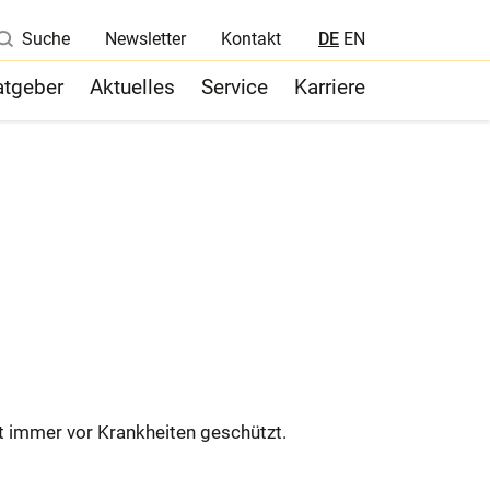
Suche
Newsletter
Kontakt
DE
EN
atgeber
Aktuelles
Service
Karriere
Nachhaltigkeit
Qualitätskontrolle
s.
Registrierung / Zulassung / Med.
Wissenschaften
ht immer vor Krankheiten geschützt.