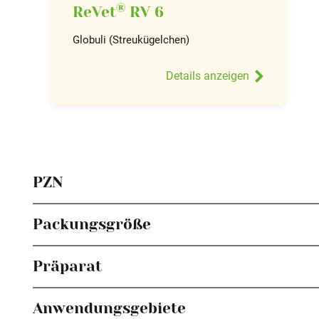
®
ReVet
RV 6
Globuli (Streukügelchen)
Details anzeigen
PZN
03694799
Packungsgröße
10 g
Präparat
ReVet® H 6 Globuli (Streukügelchen) für Heimtiere
Anwendungsgebiete