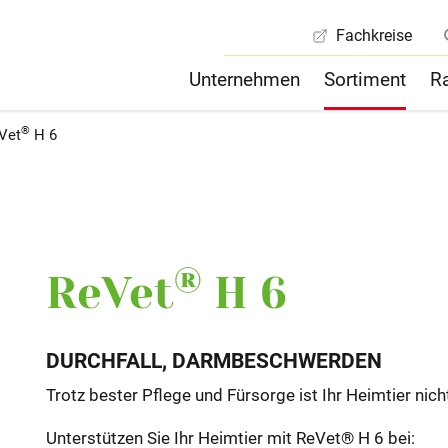
Fachkreise
Unternehmen
Sortiment
R
®
Vet
H 6
 & Qualität
ale Kontakte
Philosophie
Retourenregelung
Qualitätssicherung
uf / Forschung /
Vertrieb / Marketing / Wis
g
Kommunikation
®
ReVet
H 6
DURCHFALL, DARMBESCHWERDEN
Trotz bester Pflege und Fürsorge ist Ihr Heimtier nic
Unterstützen Sie Ihr Heimtier mit ReVet® H 6 bei: