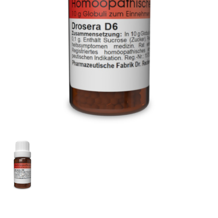
Produktion
Logistik
Qualitätssicherung
Qualitätskontrolle
Personalwesen / Finanzen
EDV / Einkauf / Forschung / Entwicklung
Vertrieb / Marketing / Wiss. Kommunikation
Registrierung / Zulassung / Med. Wissenschaften
Kontakt
Fachkreise